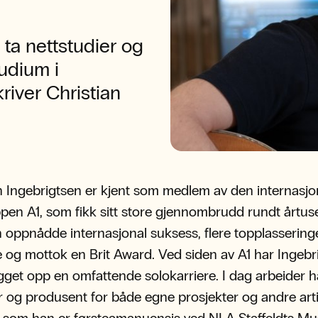
 ta nettstudier og
udium i
kriver Christian
n Ingebrigtsen er kjent som medlem av den internasjo
en A1, som fikk sitt store gjennombrudd rundt årtuse
oppnådde internasjonal suksess, flere topplassering
ne og mottok en Brit Award. Ved siden av A1 har Ingebr
get opp en omfattende solokarriere. I dag arbeider 
er og produsent for både egne prosjekter og andre arti