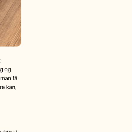
t
eg og
 man få
re kan,