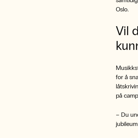
samtidig
Oslo.
Vil 
kun
Musikkst
for å sn
låtskriv
på camp
– Du und
jubileum