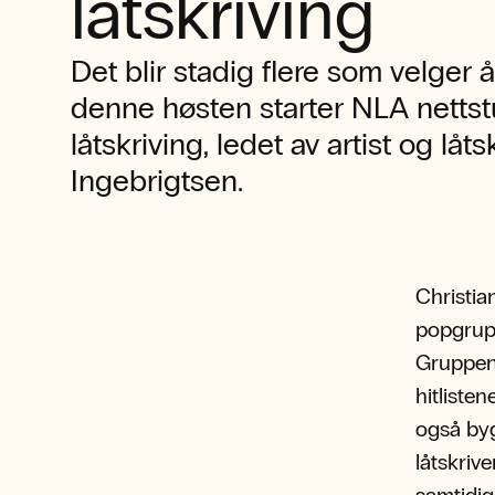
låtskriving
Det blir stadig flere som velger å
denne høsten starter NLA nettst
låtskriving, ledet av artist og låts
Ingebrigtsen.
Christia
popgrupp
Gruppen 
hitliste
også byg
låtskriv