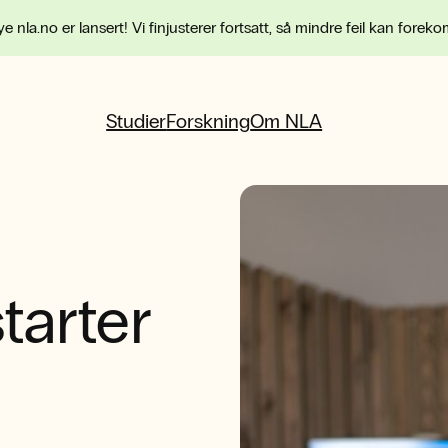
e nla.no er lansert! Vi finjusterer fortsatt, så mindre feil kan forek
Studier
Forskning
Om NLA
tarter