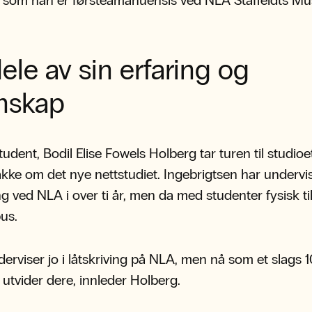
 som han er førsteamanuensis ved NLA Staffeldts Mus
dele av sin erfaring og
nskap
udent, Bodil Elise Fowels Holberg tar turen til studio
akke om det nye nettstudiet. Ingebrigtsen har undervis
ing ved NLA i over ti år, men da med studenter fysisk ti
us.
erviser jo i låtskriving på NLA, men nå som et slags 1
 utvider dere, innleder Holberg.