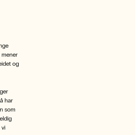
n
unge
n mener
eidet og
nger
å har
ten som
eldig
 vi