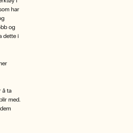
rktøy i
 som har
og
obb og
 dette i
mer
 å ta
blir med.
r dem