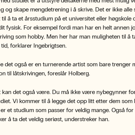
med studiet er å utstyre deltakerne med mest mulig ve
ing og skape mengdetrening i å skrive. Det er ikke alle
til å ta et årsstudium på et universitet eller høgskole 
t fysisk. For eksempel fordi man har en helt annen j
kriving som hobby. Men her har man muligheten til å ta
tid, forklarer Ingebrigtsen.
e det også er en turnerende artist som bare trenger 
on til låtskrivingen, foreslår Holberg.
t kan det også være. Du må ikke være nybegynner for
udiet. Vi kommer til å legge det opp litt etter dem som 
 er et studium som passer for veldig mange. Også fo
er å ta det veldig seriøst, understreker han.