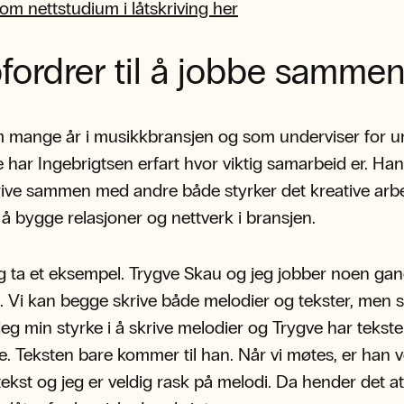
om nettstudium i låtskriving her
ordrer til å jobbe samme
 mange år i musikkbransjen og som underviser for 
 har Ingebrigtsen erfart hvor viktig samarbeid er. Ha
rive sammen med andre både styrker det kreative arb
l å bygge relasjoner og nettverk i bransjen.
 ta et eksempel. Trygve Skau og jeg jobber noen ga
Vi kan begge skrive både melodier og tekster, men s
jeg min styrke i å skrive melodier og Trygve har teks
ke. Teksten bare kommer til han. Når vi møtes, er han v
tekst og jeg er veldig rask på melodi. Da hender det at