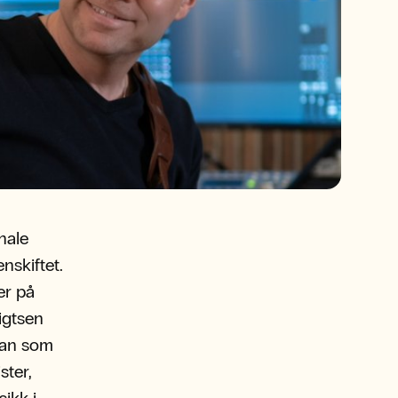
nale
nskiftet.
er på
igtsen
han som
ster,