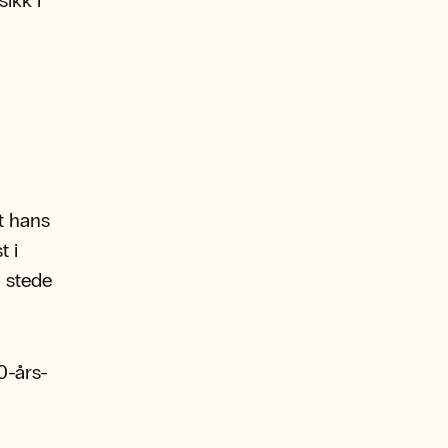
ikk i
et hans
t i
l stede
0-års-