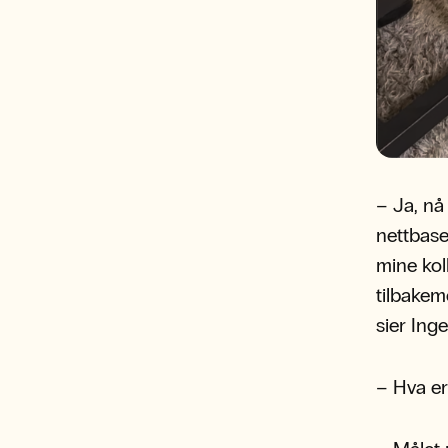
– Ja, nå
nettbase
mine kol
tilbakem
sier Ing
– Hva er