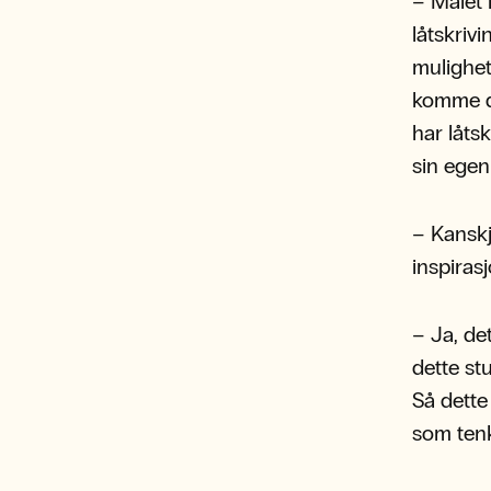
– Målet 
låtskriv
mulighet 
komme di
har låts
sin egen 
– Kanskj
inspirasj
– Ja, de
dette st
Så dette
som tenk