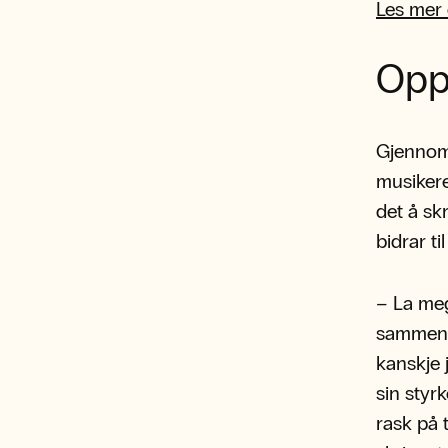
Les mer 
Oppf
Gjennom
musikere
det å sk
bidrar ti
– La meg
sammen. 
kanskje 
sin styr
rask på 