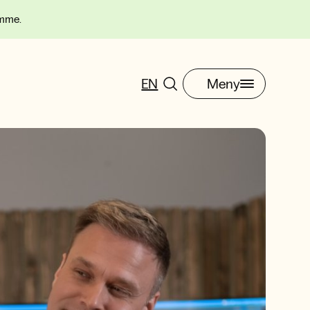
omme.
EN
Meny