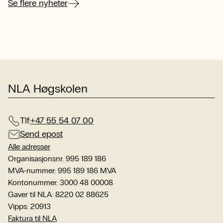
her
Se flere nyheter
NLA Høgskolen
Tlf:
+47 55 54 07 00
Send epost
Alle adresser
Organisasjonsnr. 995 189 186
MVA-nummer: 995 189 186 MVA
Kontonummer: 3000 48 00008
Gaver til NLA: 8220 02 88625
Vipps: 20913
Faktura til NLA