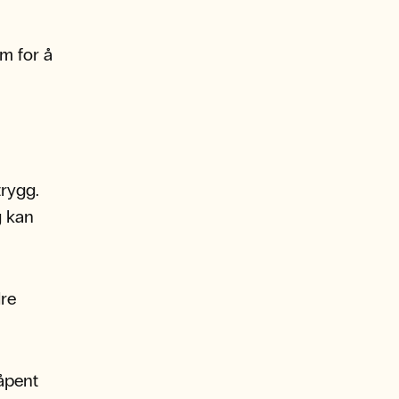
om for å
trygg.
g kan
re
 åpent