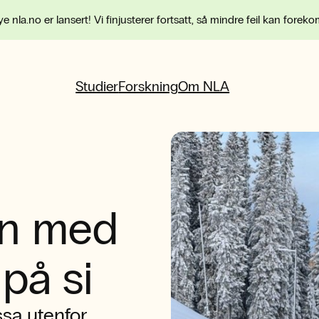
e nla.no er lansert! Vi finjusterer fortsatt, så mindre feil kan forek
Studier
Forskning
Om NLA
en med
 på si
ssa utenfor