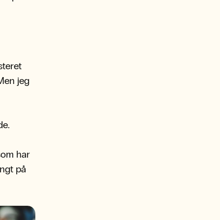
steret
 Men jeg
de.
som har
angt på