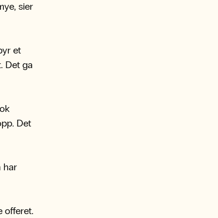
mye, sier
byr et
t. Det ga
tok
opp. Det
n har
 offeret.