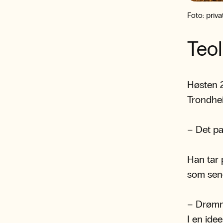
Foto: priva
Teol
Høsten 2
Trondhe
– Det pas
Han tar 
som sene
– Drømme
I en ide