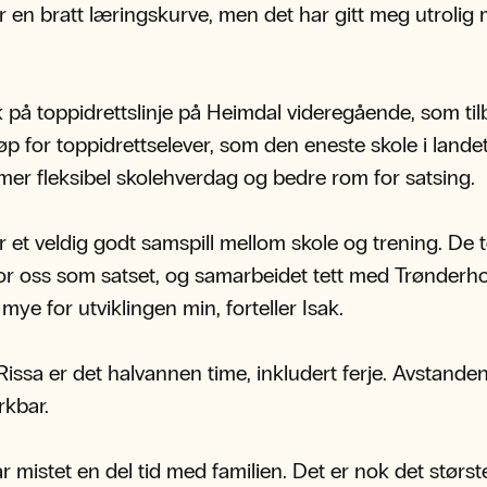
r en bratt læringskurve, men det har gitt meg utrolig 
 på toppidrettslinje på Heimdal videregående, som til
 løp for toppidrettselever, som den eneste skole i lande
er fleksibel skolehverdag og bedre rom for satsing.
r et veldig godt samspill mellom skole og trening. De 
or oss som satset, og samarbeidet tett med Trønderh
mye for utviklingen min, forteller Isak.
 Rissa er det halvannen time, inkludert ferje. Avstande
kbar.
r mistet en del tid med familien. Det er nok det største