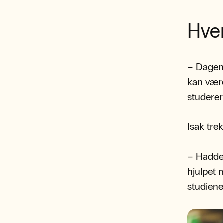
Hver
– Dagene
kan være
studerer 
Isak tre
– Hadde 
hjulpet 
studiene