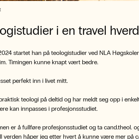
t
ogistudier i en travel hver
024 startet han på teologistudier ved NLA Høgskolen
im. Timingen kunne knapt vært bedre.
set perfekt inn i livet mitt.
praktisk teologi på deltid og har meldt seg opp i enke
re kan innpasses i profesjonsstudiet.
n er å fullføre profesjonsstudiet og ta cand.theol. o
ell verden håper jeg etter hvert å kunne være mer på 