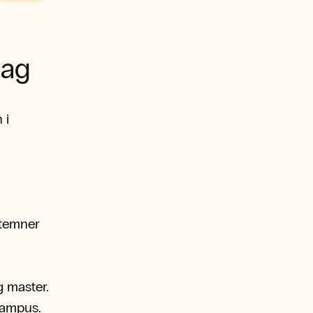
dag
 i
ltemner
g master.
campus.