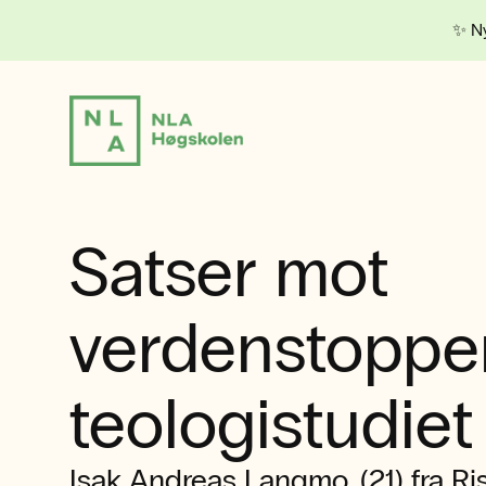
✨ Ny
Satser mot
verdenstopp
teologistudiet
Isak Andreas Langmo. (21) fra Ri