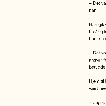
– Det va
han.
Han gikk
fireårig
ham en m
– Det va
ansvar f
betydde 
Hjem til
vært mer
– Jeg ha