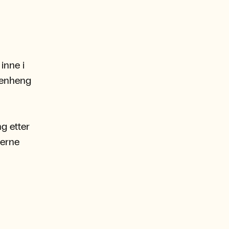
inne i
menheng
ng etter
jerne