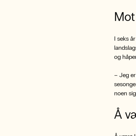
Mot
I seks å
landsla
og håper
– Jeg er
sesongen
noen sig
Å væ