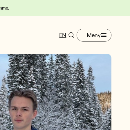
omme.
EN
Meny