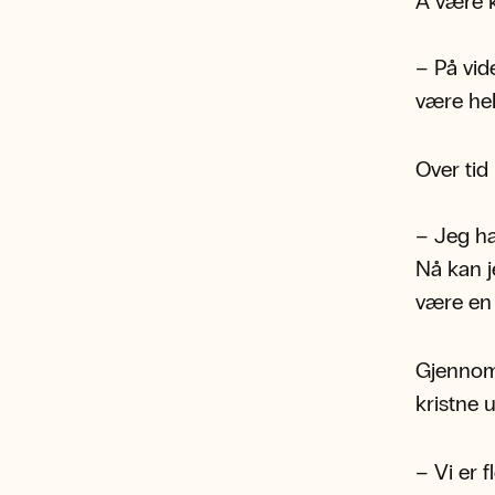
Å være kr
– På vid
være hel
Over tid
– Jeg ha
Nå kan j
være en 
Gjennom
kristne 
– Vi er 