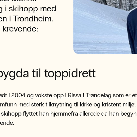
g i skihopp med
n i Trondheim.
r krevende:
bygda til toppidrett
født i 2004 og vokste opp i Rissa i Trøndelag som er et 
funn med sterk tilknytning til kirke og kristent miljø.
 skihopp flyttet han hjemmefra allerede da han begyn
ående.