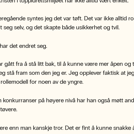
isten i toppidrettsmiljøet har ikke alltid vært enkelt.
eregående syntes jeg det var tøft. Det var ikke alltid r
t seg selv, og det skapte både usikkerhet og tvil.
 har det endret seg.
r gått fra å stå litt bak, til å kunne være mer åpen og 
eg stå fram som den jeg er. Jeg opplever faktisk at je
rollemodell for noen av de yngre.
 konkurranser på høyere nivå har han også møtt and
utøvere.
flere enn man kanskje tror. Det er fint å kunne snakke