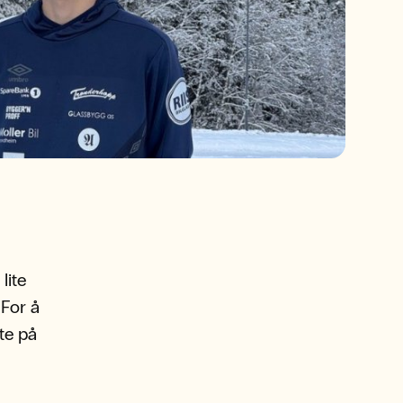
lite
 For å
te på