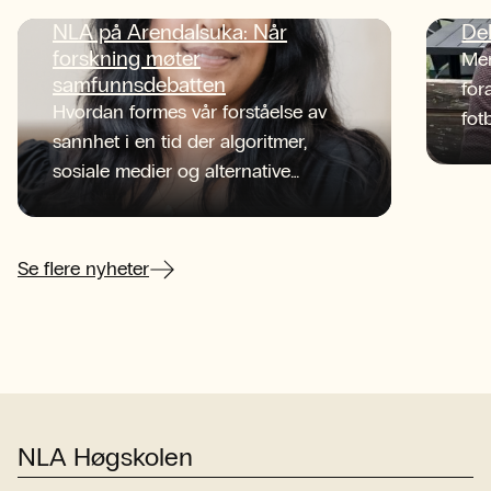
NLA på Arendalsuka: Når
De
forskning møter
Men
samfunnsdebatten
for
Hvordan formes vår forståelse av
fot
sannhet i en tid der algoritmer,
tid
sosiale medier og alternative
NLA
informasjonskilder konkurrerer om
beg
oppmerksomheten?
sen
her
Se flere nyheter
NLA Høgskolen