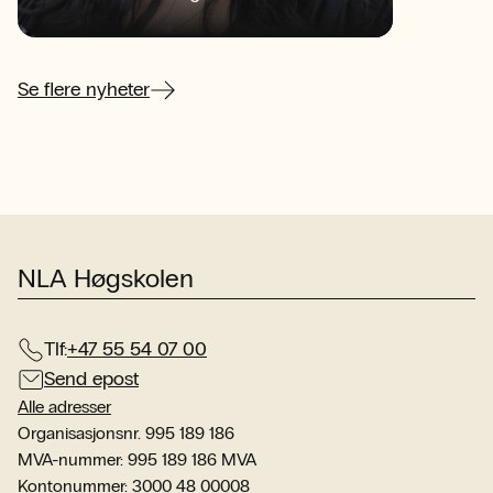
informasjonskilder konkurrerer om
beg
oppmerksomheten?
sen
her
Se flere nyheter
NLA Høgskolen
Tlf:
+47 55 54 07 00
Send epost
Alle adresser
Organisasjonsnr. 995 189 186
MVA-nummer: 995 189 186 MVA
Kontonummer: 3000 48 00008