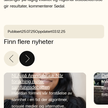
gir resultater, kommenterer Sødal.
Publisert
25.07.25
Oppdatert
03.12.25
Finn flere nyheter
NLA på Arendalsuka: Når
De
forskning møter
Men
samfunnsdebatten
for
Hvordan formes vår forståelse av
fot
sannhet i en tid der algoritmer,
tid
sosiale medier og alternative
NLA