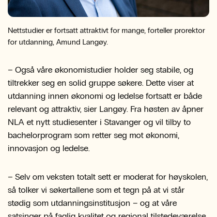
Nettstudier er fortsatt attraktivt for mange, forteller prorektor
for utdanning, Amund Langøy.
– Også våre økonomistudier holder seg stabile, og
tiltrekker seg en solid gruppe søkere. Dette viser at
utdanning innen økonomi og ledelse fortsatt er både
relevant og attraktiv, sier Langøy. Fra høsten av åpner
NLA et nytt studiesenter i Stavanger og vil tilby to
bachelorprogram som retter seg mot økonomi,
innovasjon og ledelse.
– Selv om veksten totalt sett er moderat for høyskolen,
så tolker vi søkertallene som et tegn på at vi står
stødig som utdanningsinstitusjon – og at våre
satsinger på faglig kvalitet og regional tilstedeværelse