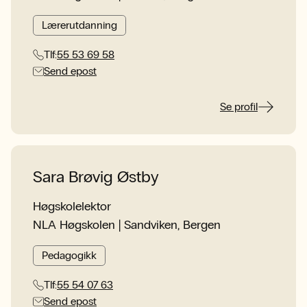
Lærerutdanning
Tlf:
55 53 69 58
Send epost
Se profil
Sara Brøvig Østby
Høgskolelektor
NLA Høgskolen | Sandviken, Bergen
Pedagogikk
Tlf:
55 54 07 63
Send epost