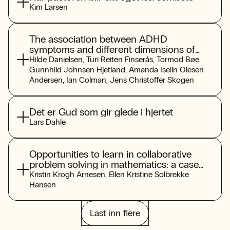
Kim Larsen
The association between ADHD
symptoms and different dimensions of
problematic use of social media among
Hilde Danielsen
,
Turi Reiten Finserås
,
Tormod Bøe
,
adolescent: results from the
Gunnhild Johnsen Hjetland
,
Amanda Iselin Olesen
“LifeOnSoMe”-study
Andersen
,
Ian Colman
,
Jens Christoffer Skogen
Det er Gud som gir glede i hjertet
Lars Dahle
Opportunities to learn in collaborative
problem solving in mathematics: a case
study of shared reasoning and agency
Kristin Krogh Arnesen
,
Ellen Kristine Solbrekke
Hansen
Last inn flere