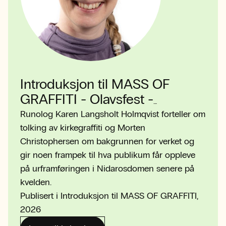
Introduksjon til MASS OF
GRAFFITI - Olavsfest -
Olavsfestdagene i Trondheim
Runolog Karen Langsholt Holmqvist forteller om
tolking av kirkegraffiti og Morten
Christophersen om bakgrunnen for verket og
gir noen frampek til hva publikum får oppleve
på urframføringen i Nidarosdomen senere på
kvelden.
Publisert i Introduksjon til MASS OF GRAFFITI,
2026