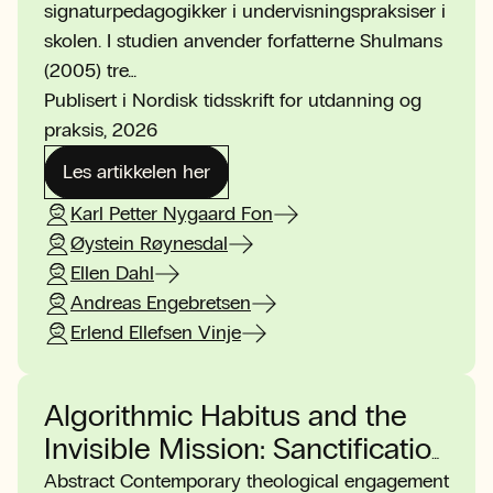
signaturpedagogikker i undervisningspraksiser i
skolen. I studien anvender forfatterne Shulmans
(2005) tre…
Publisert i Nordisk tidsskrift for utdanning og
praksis, 2026
Les artikkelen her
Karl Petter Nygaard Fon
Øystein Røynesdal
Ellen Dahl
Andreas Engebretsen
Erlend Ellefsen Vinje
Algorithmic Habitus and the
Invisible Mission: Sanctification
as the Reordering of Desire
Abstract Contemporary theological engagement