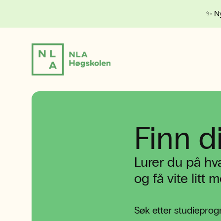
✨ Ny
Finn d
Lurer du på hv
og få vite lit
Søk etter studieprog