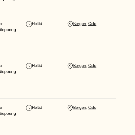
er
Heltid
Bergen
Oslo
diepoeng
er
Heltid
Bergen
Oslo
diepoeng
er
Heltid
Bergen
Oslo
diepoeng