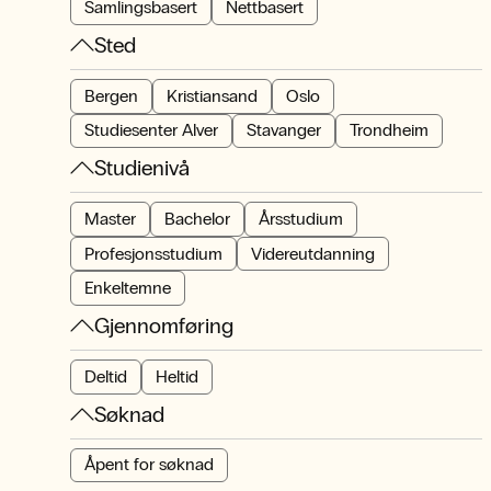
Samlingsbasert
Nettbasert
Sted
Bergen
Kristiansand
Oslo
Studiesenter Alver
Stavanger
Trondheim
Studienivå
Master
Bachelor
Årsstudium
Profesjonsstudium
Videreutdanning
Enkeltemne
Gjennomføring
Deltid
Heltid
Søknad
Åpent for søknad