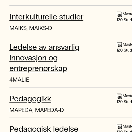
Mast
Interkulturelle studier
120 Stu
MAIKS, MAIKS-D
Mast
Ledelse av ansvarlig
120 Stu
innovasjon og
entreprenørskap
4MALIE
Mast
Pedagogikk
120 Stu
MAPEDA, MAPEDA-D
Mast
Pedagogisk ledelse