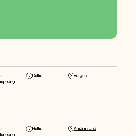
er
Deltid
Bergen
diepoeng
er
Heltid
Kristiansand
diepoeng