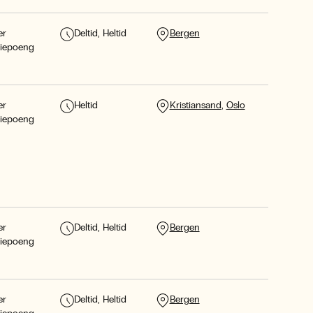
er
Deltid
Heltid
Bergen
diepoeng
er
Heltid
Kristiansand
Oslo
diepoeng
er
Deltid
Heltid
Bergen
diepoeng
er
Deltid
Heltid
Bergen