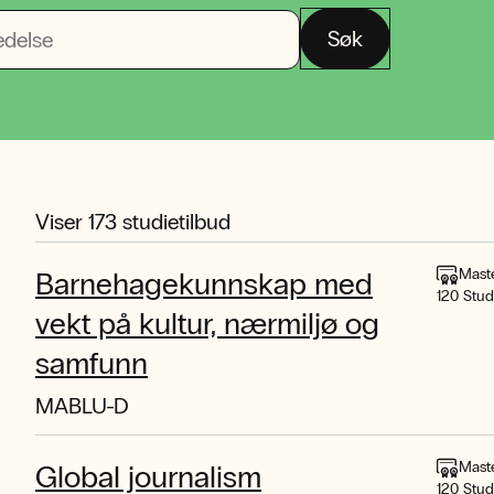
Søk
Viser
173
studietilbud
Mast
Barnehagekunnskap med
120 Stu
vekt på kultur, nærmiljø og
samfunn
MABLU-D
Mast
Global journalism
120 Stu