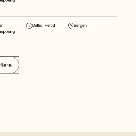
diepoeng
er
Deltid
Heltid
Bergen
diepoeng
flere