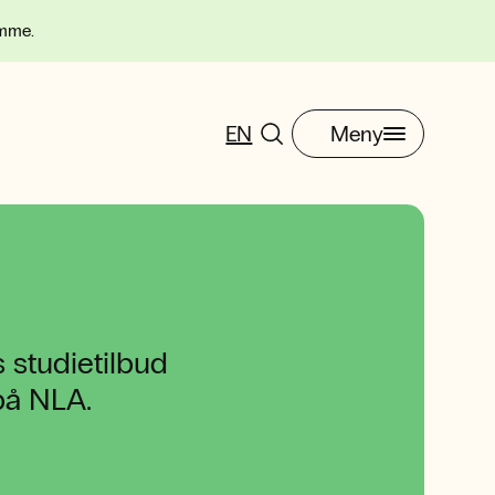
omme.
EN
Meny
 studietilbud
 på NLA.