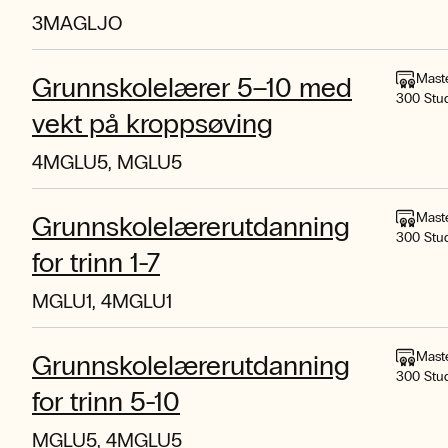
3MAGLJO
Mast
Grunnskolelærer 5–10 med
300 Stu
vekt på kroppsøving
4MGLU5, MGLU5
Mast
Grunnskolelærerutdanning
300 Stu
for trinn 1-7
MGLU1, 4MGLU1
Mast
Grunnskolelærerutdanning
300 Stu
for trinn 5-10
MGLU5, 4MGLU5