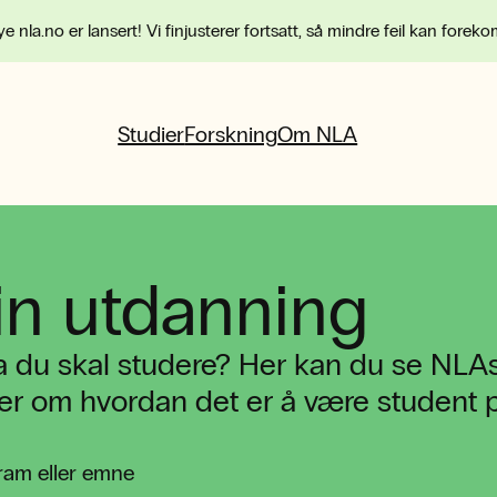
e nla.no er lansert! Vi finjusterer fortsatt, så mindre feil kan forek
Studier
Forskning
Om NLA
in utdanning
a du skal studere? Her kan du se NLAs
t mer om hvordan det er å være student
ram eller emne