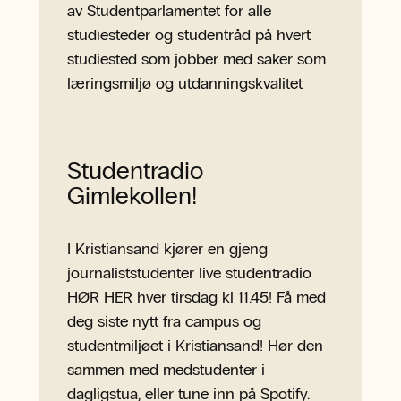
av Studentparlamentet for alle
studiesteder og studentråd på hvert
studiested som jobber med saker som
læringsmiljø og utdanningskvalitet
Les mer og engasjer deg i
Studentdemokratiet
Studentradio
Gimlekollen!
I Kristiansand kjører en gjeng
journaliststudenter live studentradio
HØR HER hver tirsdag kl 11.45! Få med
deg siste nytt fra campus og
studentmiljøet i Kristiansand! Hør den
sammen med medstudenter i
dagligstua, eller tune inn på Spotify.