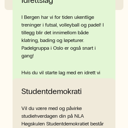
Idrettslag
I Bergen har vi for tiden ukentlige
treninger i futsal, volleyball og padel! I
tillegg blir det innimellom både
klatring, bading og løpeturer.
Padelgruppa i Oslo er også snart i
gang!
Hvis du vil starte lag med en idrett vi
ikke har, hjelper vi deg selvfølgelig i
gang!
Studentdemokrati
Vil du være med og påvirke
studiehverdagen din på NLA
Høgskulen Studentdemokratiet består