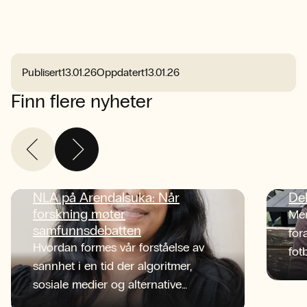
Publisert
13.01.26
Oppdatert
13.01.26
Finn flere nyheter
NLA på Arendalsuka: Når
De
forskning møter
Men
samfunnsdebatten
for
Hvordan formes vår forståelse av
fot
sannhet i en tid der algoritmer,
tid
sosiale medier og alternative
NLA
informasjonskilder konkurrerer om