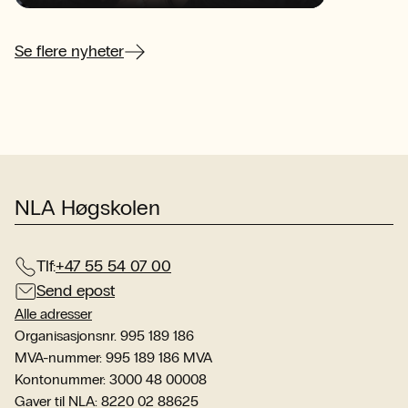
beg
oppmerksomheten?
sen
her
Se flere nyheter
NLA Høgskolen
Tlf:
+47 55 54 07 00
Send epost
Alle adresser
Organisasjonsnr. 995 189 186
MVA-nummer: 995 189 186 MVA
Kontonummer: 3000 48 00008
Gaver til NLA: 8220 02 88625