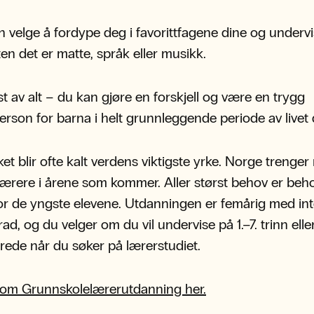
n velge å fordype deg i favorittfagene dine og undervi
en det er matte, språk eller musikk.
gst av alt – du kan gjøre en forskjell og være en trygg
rson for barna i helt grunnleggende periode av livet 
et blir ofte kalt verdens viktigste yrke. Norge trenge
lærere i årene som kommer. Aller størst behov er beho
or de yngste elevene. Utdanningen er femårig med int
d, og du velger om du vil undervise på 1.–7. trinn eller
lerede når du søker på lærerstudiet.
 om Grunnskolelærerutdanning her.