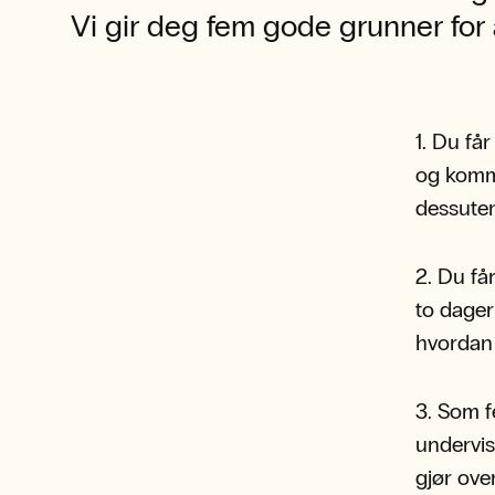
Vi gir deg fem gode grunner for å
1. Du få
og komme
dessuten
2. Du få
to dager 
hvordan 
3. Som f
undervis
gjør ove