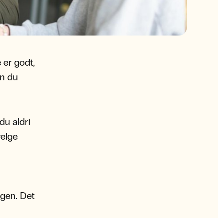
 er godt,
an du
du aldri
velge
gen. Det