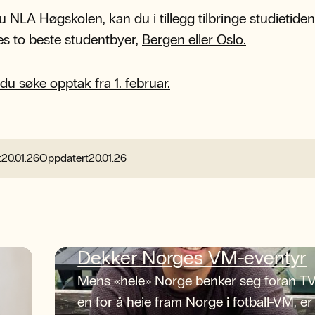
u NLA Høgskolen, kan du i tillegg tilbringe studietiden
s to beste studentbyer,
Bergen eller Oslo.
du søke opptak fra 1. februar.
t
20.01.26
Oppdatert
20.01.26
Dekker Norges VM-eventyr
Mens «hele» Norge benker seg foran TV
en for å heie fram Norge i fotball-VM, er