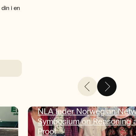
 din i en
NLA leder Norwegian Net
Symposium on Reasoning 
-
Proof