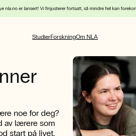
e nla.no er lansert! Vi finjusterer fortsatt, så mindre feil kan forek
Studier
Forskning
Om NLA
nner
ære noe for deg?
d av lærere som
d start på livet.