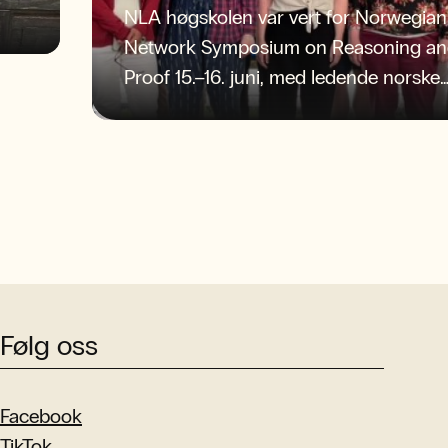
NLA høgskolen var vert for Norwegian
Network Symposium on Reasoning a
Proof 15.–16. juni, med ledende norske
forskere og sterke faglige diskusjoner.
Følg oss
Facebook
TikTok