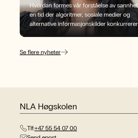
Hvordan formes vår forståelse av sannhet
en tid der algoritmer, sosiale medier og
alternative informasjonskilder konkurrerer
om oppmerksomheten?
Se flere nyheter
NLA Høgskolen
Tlf:
+47 55 54 07 00
Send epost