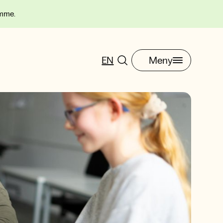
omme.
EN
Meny