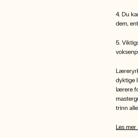
4. Du ka
dem, ent
5. Vikti
voksenpe
Læreryrk
dyktige 
lærere f
mastergra
trinn al
Les mer