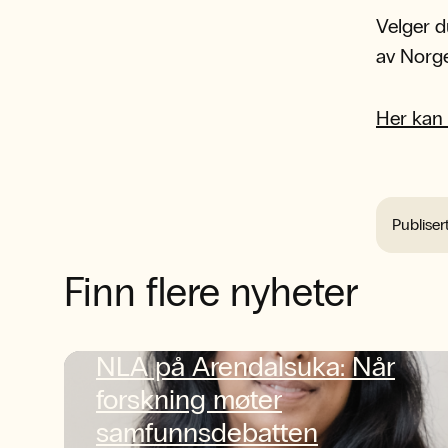
Velger d
av Norge
Her kan 
Publiser
Finn flere nyheter
NLA på Arendalsuka: Når
forskning møter
samfunnsdebatten