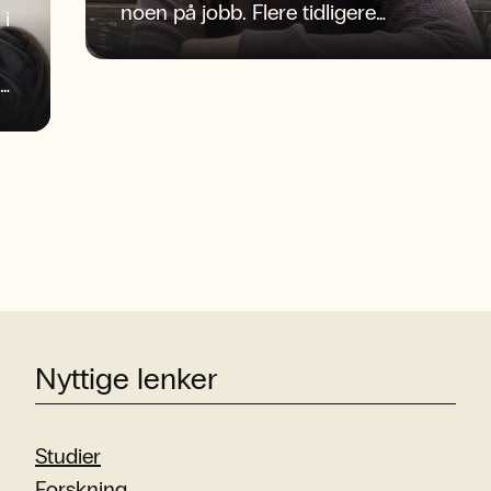
noen på jobb. Flere tidligere
 i
journaliststudenter ved NLA Høgskolen
befinner seg midt i begivenhetenes
sentrum og spiller sentrale roller i
pressedekningen av herrelandslagets
første VM på 28 år.
Nyttige lenker
Studier
Forskning