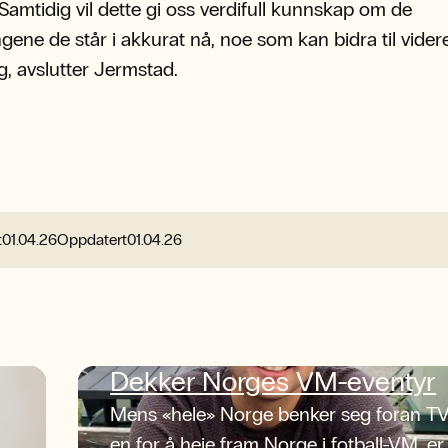
. Samtidig vil dette gi oss verdifull kunnskap om de
ngene de står i akkurat nå, noe som kan bidra til vider
g, avslutter Jermstad.
t
01.04.26
Oppdatert
01.04.26
Dekker Norges VM-eventyr
Mens «hele» Norge benker seg foran TV
en for å heie fram Norge i fotball-VM, er