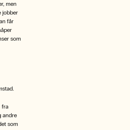
er, men
e jobber
an får
håper
anser som
mstad.
 fra
g andre
idet som