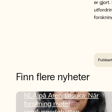
er gjort
utfordri
forsknin
Publiser
Finn flere nyheter
NLA på Arendalsuka: Når
forskning møter