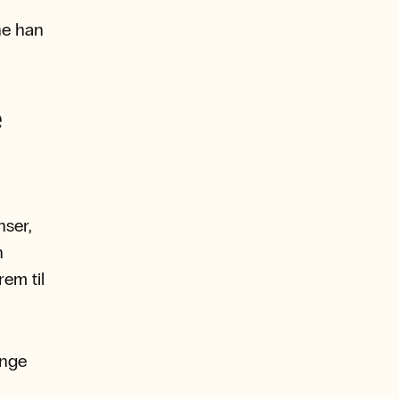
ne han
e
nser,
n
rem til
ange