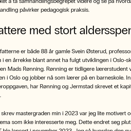
et å ta samhandlingsbegrepet videre og se på hvord
ndling påvirker pedagogisk praksis.
attere med stort aldersspe
rfatterne er både 88 år gamle Svein Østerud, professo
 i en årrekke blant annet ha fulgt utviklingen i Oslo-s
en Mads Rønning. Rønning er tidligere lærerstudent
n i Oslo og jobber nå som lærer på en barneskole. In
roppgaven, har Rønning og Jermstad skrevet et kapit
.
 skrev mastergraden min i 2023 var jeg lite motivert o
 tema som ikke interesserte meg. Dette endret seg plut
ble lansert i november 2023. Jeg så hvordan den n