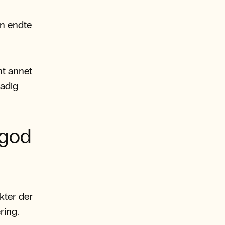
en endte
nt annet
tadig
 god
kter der
ring.