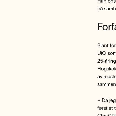
Han ønsk
på samha
Forf
Blant fo
UiO, som
25-åring
Høgskole
av maste
sammen
– Da jeg
først et
ChatGPT 