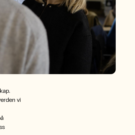
kap.
verden vi
på
ss