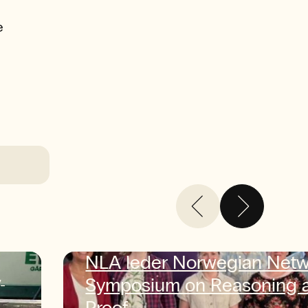
e
NLA leder Norwegian Net
Symposium on Reasoning 
-