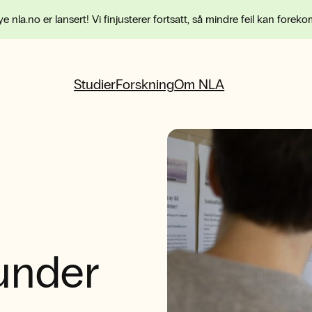
e nla.no er lansert! Vi finjusterer fortsatt, så mindre feil kan forek
Studier
Forskning
Om NLA
under