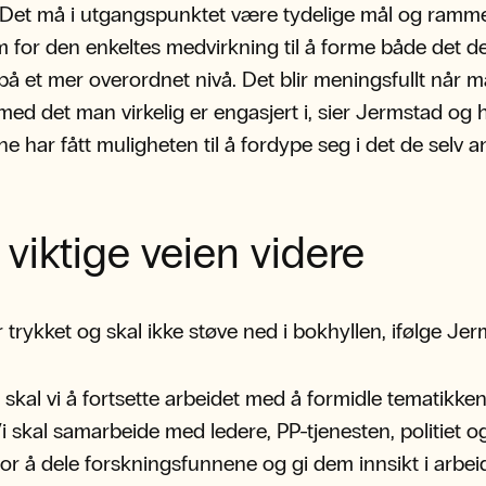
 Det må i utgangspunktet være tydelige mål og ramm
 for den enkeltes medvirkning til å forme både det d
å et mer overordnet nivå. Det blir meningsfullt når m
med det man virkelig er engasjert i, sier Jermstad og 
rne har fått muligheten til å fordype seg i det de selv 
viktige veien videre
 trykket og skal ikke støve ned i bokhyllen, ifølge Jer
 skal vi å fortsette arbeidet med å formidle tematikken
i skal samarbeide med ledere, PP-tjenesten, politiet o
for å dele forskningsfunnene og gi dem innsikt i arbe