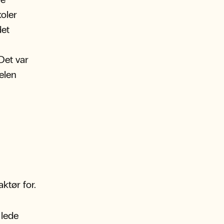
oler
det
Det var
elen
ktør for.
 lede