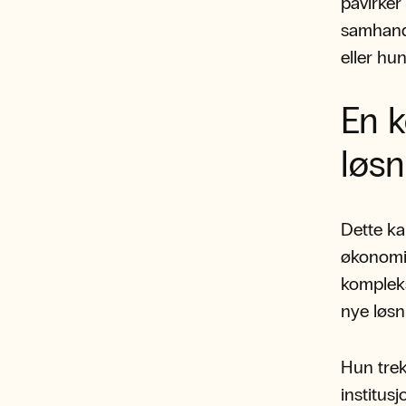
påvirker
samhandl
eller hun
En 
løsn
Dette ka
økonomi,
kompleks
nye løsn
Hun trek
institus