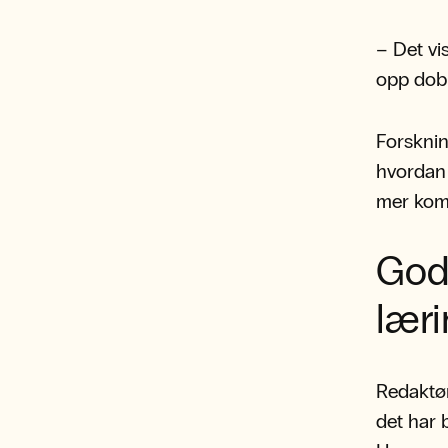
– Det vis
opp dobb
Forsknin
hvordan 
mer kom
God 
lær
Redaktør
det har b