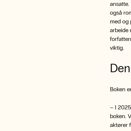
ansatte.
også rom
med og p
arbeide 
forfatte
viktig.
Den 
Boken er
– I 2025
boken. V
aktører 