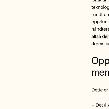
teknolog
rundt om
opprinne
håndtere
altså de
Jermsta
Opp
men
Dette er
– Det å 