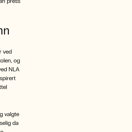
an press
nn
r ved
kolen, og
 ved NLA
spirert
tel
g valgte
selig da
ye