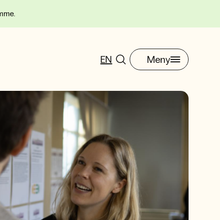
omme.
EN
Meny