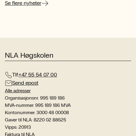
her
Se flere nyheter
NLA Høgskolen
Tlf:
+47 55 54 07 00
Send epost
Alle adresser
Organisasjonsnr. 995 189 186
MVA-nummer: 995 189 186 MVA
Kontonummer: 3000 48 00008
Gaver til NLA: 8220 02 88625
Vipps: 20913
Faktura til NLA