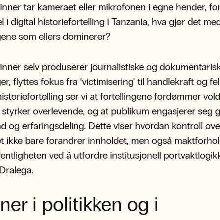
inner tar kameraet eller mikrofonen i egne hender, fo
i digital historiefortelling i Tanzania, hva gjør det me
ngene som ellers dominerer?
inner selv produserer journalistiske og dokumentaris
ger, flyttes fokus fra ‘victimisering' til handlekraft og fe
 historiefortelling ser vi at fortellingene fordømmer vol
 styrker overlevende, og at publikum engasjerer seg
råd og erfaringsdeling. Dette viser hvordan kontroll ove
et ikke bare forandrer innholdet, men også maktforhol
entligheten ved å utfordre institusjonell portvaktlogik
r Dralega.
ner i politikken og i