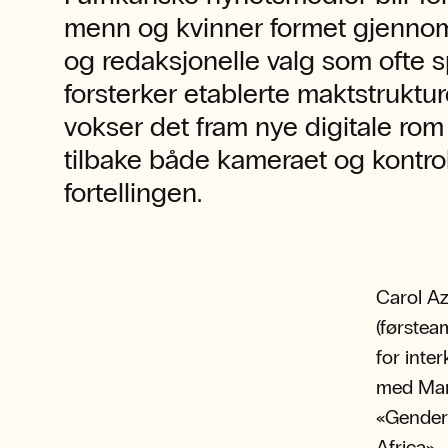
menn og kvinner formet gjennom
og redaksjonelle valg som ofte s
forsterker etablerte maktstruktur
vokser det fram nye digitale rom
tilbake både kameraet og kontro
fortellingen.
Carol Az
(førstea
for inte
med Marg
«Gender
Africa».