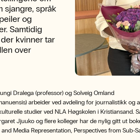
 sjangre, språk
peiler og
er. Samtidig
 der kvinner tar
llen over
ungi Dralega (professor) og Solveig Omland
manuensis) arbeider ved avdeling for journalistikk og 
rkulturelle studier ved NLA Høgskolen i Kristiansand
aret Jjuuko og flere kolleger har de nylig gitt ut bo
 and Media Representation, Perspectives from Sub-S