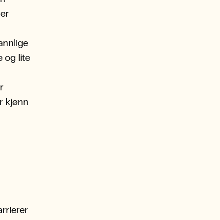
ner
annlige
 og lite
r
ir kjønn
rrierer