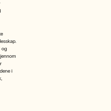
r
d
ke
llesskap.
d og
 gjennom
r
dene i
k,