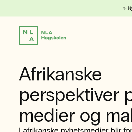
✨ Ny
Afrikanske
perspektiver 
medier og ma
I afrikanske nyhetsmedier blir f