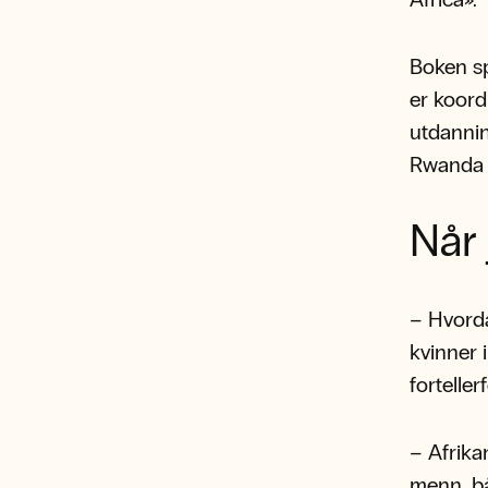
Boken sp
er koord
utdannin
Rwanda 
Når 
– Hvorda
kvinner 
fortelle
– Afrika
menn, bå