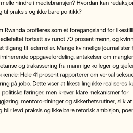
ormelle hindre i mediebransjen? Hvordan kan redaksjo
ing til praksis og ikke bare politikk?
m Rwanda profileres som et foregangsland for likestill
ediefeltet fortsatt av rundt 70 prosent menn, og kvin
 tilgang til lederroller. Mange kvinnelige journalister f
riminerende oppgavefordeling, antakelser om mangle
etanse og trakassering fra mannlige kolleger og sjefer
kkende: Hele 41 prosent rapporterer om verbal seksue
ing på jobb. Dette viser at likestilling ikke realiseres 
politiske føringer, men krever klare mekanismer for
ggjøring, mentorordninger og sikkerhetsrutiner, slik at
ing blir levd praksis og ikke bare retorisk ambisjon, po
.