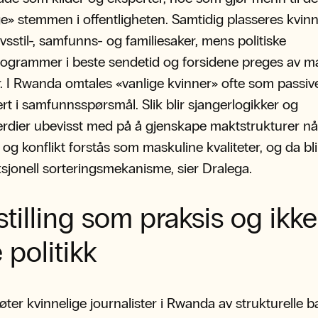
ge» stemmen i offentligheten. Samtidig plasseres kvin
livsstil-, samfunns- og familiesaker, mens politiske
ogrammer i beste sendetid og forsidene preges av m
 I Rwanda omtales «vanlige kvinner» ofte som passive
ert i samfunnsspørsmål. Slik blir sjangerlogikker og
rdier ubevisst med på å gjenskape maktstrukturer nå
t og konflikt forstås som maskuline kvaliteter, og da bl
sjonell sorteringsmekanisme, sier Dralega.
stilling som praksis og ikke
 politikk
ter kvinnelige journalister i Rwanda av strukturelle ba