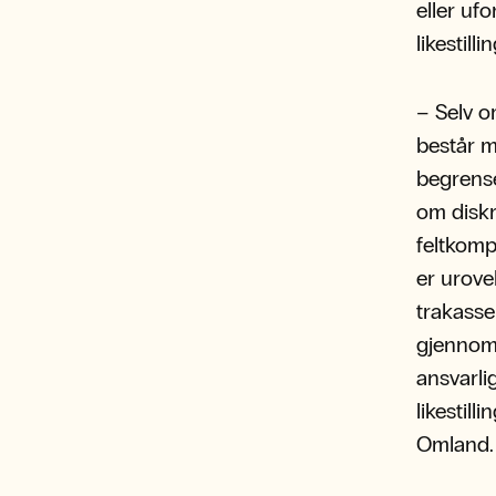
eller uf
likestill
– Selv o
består m
begrenset
om disk
feltkomp
er urove
trakasser
gjennom 
ansvarli
likestill
Omland