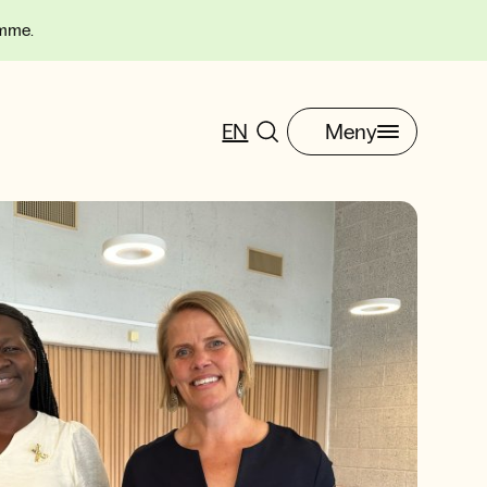
omme.
EN
Meny