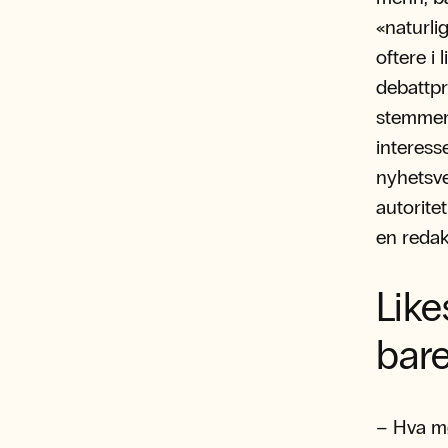
«naturli
oftere i 
debattpr
stemmer.
interess
nyhetsve
autorite
en redak
Like
bare
– Hva mø