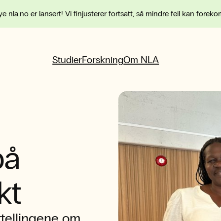
e nla.no er lansert! Vi finjusterer fortsatt, så mindre feil kan forek
Studier
Forskning
Om NLA
på
kt
ortellingene om