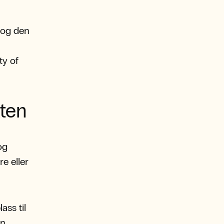
 og den
ty of
kten
og
re eller
?
ass til
en