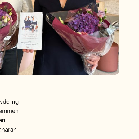
avdeling
. Sammen
ken
aharan