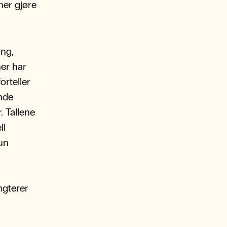
ner gjøre
ing,
ner har
orteller
nde
. Tallene
ll
kun
engterer