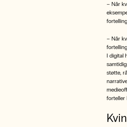
– Når kv
eksempel 
fortelli
– Når kv
fortellin
I digital
samtidig
støtte, 
narrativ
medieoff
fortelle
Kvin