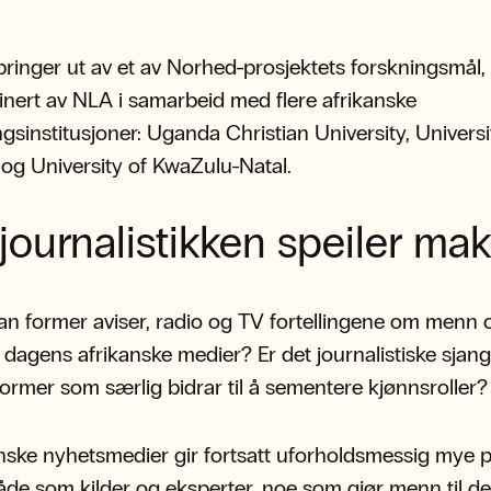
ringer ut av et av Norhed-prosjektets forskningsmål,
inert av NLA i samarbeid med flere afrikanske
gsinstitusjoner: Uganda Christian University, Universi
og University of KwaZulu-Natal.
journalistikken speiler ma
n former aviser, radio og TV fortellingene om menn 
i dagens afrikanske medier? Er det journalistiske sjang
rformer som særlig bidrar til å sementere kjønnsroller
nske nyhetsmedier gir fortsatt uforholdsmessig mye pl
de som kilder og eksperter, noe som gjør menn til d