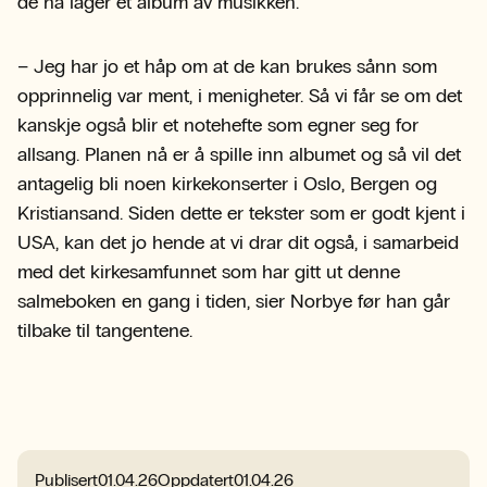
de nå lager et album av musikken.
– Jeg har jo et håp om at de kan brukes sånn som
opprinnelig var ment, i menigheter. Så vi får se om det
kanskje også blir et notehefte som egner seg for
allsang. Planen nå er å spille inn albumet og så vil det
antagelig bli noen kirkekonserter i Oslo, Bergen og
Kristiansand. Siden dette er tekster som er godt kjent i
USA, kan det jo hende at vi drar dit også, i samarbeid
med det kirkesamfunnet som har gitt ut denne
salmeboken en gang i tiden, sier Norbye før han går
tilbake til tangentene.
Publisert
01.04.26
Oppdatert
01.04.26