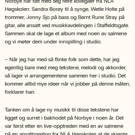
Norbye har fått med seg flere kollegaer fra NLA
Høgskolen: Sandra Borøy til å synge, Wetle Holte på
trommer, Jonny Sjo på bass og Bernt Rune Stray på
gitar, alle ansatt ved musikkavdelingen i Staffeldtsgate.
Sammen skal de lage et album med noen av salmene
og vi møter dem under innspilling i studio.
– Når jeg har med så flinke folk som dette, har jeg
egentlig bare med meg tekstene, melodi og akkorder,
så lager vi arrangementene sammen her i studio. Det
kommer alltid mye ideer når vi jobber på denne måten,
forklarer han.
Tanken om å lage ny musikk til disse tekstene har
ligget og surret i bakhodet på Norbye i noen år. Det
var først etter en live-opptreden med en av salmene
på en ansattsamling for NLA Høgskolen at de skjønte