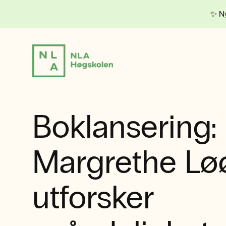
✨ Ny
Boklansering:
Margrethe Lø
utforsker