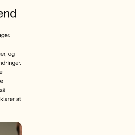
end
ger.
ser, og
ndringer.
de
se
 så
klarer at