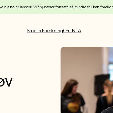
e nla.no er lansert! Vi finjusterer fortsatt, så mindre feil kan forek
Studier
Forskning
Om NLA
øv