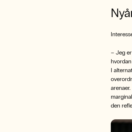
Nyå
Interess
– Jeg er
hvordan 
I alterna
overordn
arenaer.
marginal
den refl