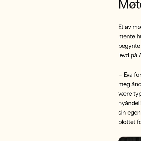
Møte
Et av mø
mente hu
begynte 
levd på 
– Eva fo
meg ånde
være typ
nyåndeli
sin egen 
blottet f