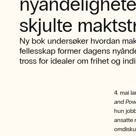
nyåndelighet
skjulte maktst
Ny bok undersøker hvordan makt,
fellesskap former dagens nyåndeli
tross for idealer om frihet og ind
4. mai l
and Powe
hun jobb
ansatte 
omdiskut