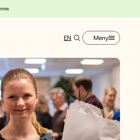
omme.
EN
Meny