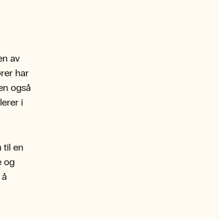
en av
ører har
men også
erer i
til en
e og
 å