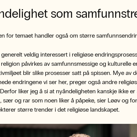
ndelighet som samfunnstr
en for temaet handler også om større samfunnsendrin
 generelt veldig interessert i religiøse endringsproses
religion påvirkes av samfunnsmessige og kulturelle e
tivmiljøet blir slike prosesser satt på spissen. Mye av 
ede endringene vi ser her, preger også andre religiø
 Derfor liker jeg å si at nyåndeligheten kanskje ikke er
, sær og rar som noen liker å påpeke, sier Løøv og for
ekterer større trender i det religiøse landskapet.