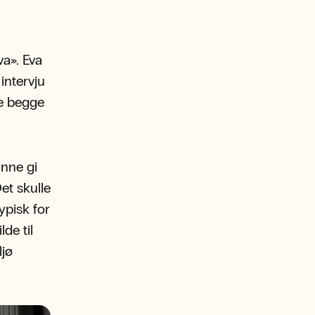
va». Eva
intervju
de begge
unne gi
et skulle
ypisk for
de til
ljø