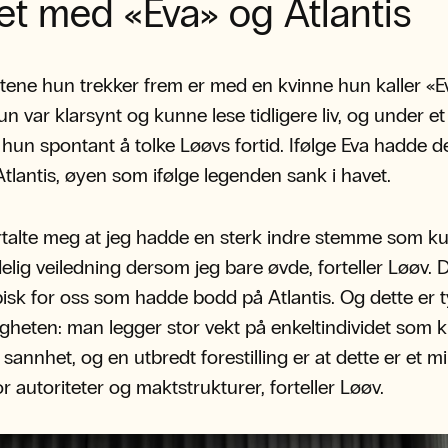
t med «Eva» og Atlantis
tene hun trekker frem er med en kvinne hun kaller «E
n var klarsynt og kunne lese tidligere liv, og under et 
hun spontant å tolke Løøvs fortid. Ifølge Eva hadde 
Atlantis, øyen som ifølge legenden sank i havet.
rtalte meg at jeg hadde en sterk indre stemme som k
lig veiledning dersom jeg bare øvde, forteller Løøv. D
isk for oss som hadde bodd på Atlantis. Og dette er t
gheten: man legger stor vekt på enkeltindividet som kil
sannhet, og en utbredt forestilling er at dette er et mi
or autoriteter og maktstrukturer, forteller Løøv.