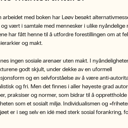
 arbeidet med boken har Løøv besøkt alternativmess
, og vært i samtale med mennesker i ulike nyåndelige m
ne har fått henne til å utfordre forestillingen om at fel
 hierarkier og makt.
nnes ingen sosiale arenaer uten makt. I nyåndelighete
turene godt skjult, under dekke av en uformell
sjonsform og en selvforståelse av å være anti-autorit
listisk og fri. Men det finnes i aller høyeste grad autori
deer, praksiser og normer, som bidrar til å opprettholde
heten som et sosialt miljø. Individualismen og «frihete
jøet er i seg selv en idé med sterk sosial forankring, f