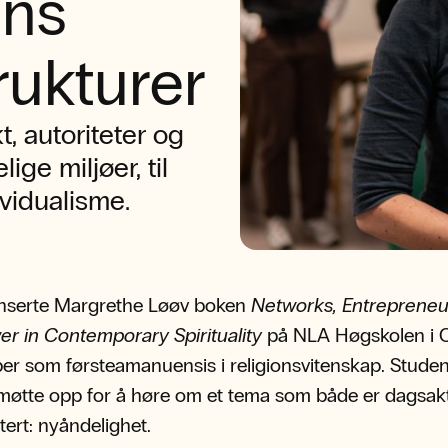
ens
rukturer
 autoriteter og
ge miljøer, til
ividualisme.
anserte Margrethe Løøv boken
Networks, Entrepreneu
r in Contemporary Spirituality
på NLA Høgskolen i O
er som førsteamanuensis i religionsvitenskap. Studen
møtte opp for å høre om et tema som både er dagsak
ert: nyåndelighet.