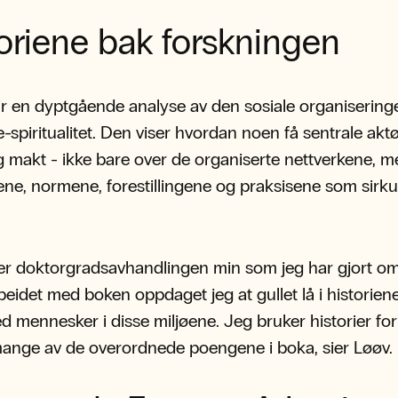
oriene bak forskningen
r en dyptgående analyse av den sosiale organisering
spiritualitet. Den viser hvordan noen få sentrale akt
g makt - ikke bare over de organiserte nettverkene, 
ene, normene, forestillingene og praksisene som sirkul
er doktorgradsavhandlingen min som jeg har gjort om 
rbeidet med boken oppdaget jeg at gullet lå i historien
 mennesker i disse miljøene. Jeg bruker historier for
ange av de overordnede poengene i boka, sier Løøv.