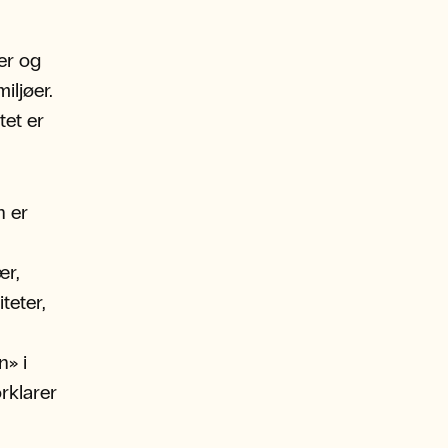
er og
iljøer.
tet er
n er
ær,
teter,
n» i
orklarer