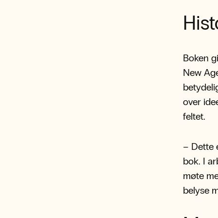
Hist
Boken gi
New Age-
betydeli
over ide
feltet.
– Dette 
bok. I a
møte med
belyse m