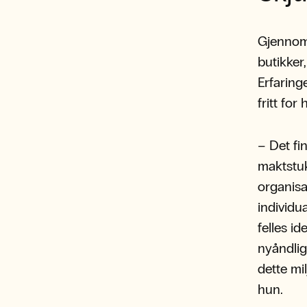
Gjennom
butikker
Erfaringe
fritt for
– Det fi
maktstuk
organisa
individua
felles i
nyåndlig
dette mil
hun.