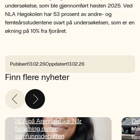
undersøkelse, som ble gjennomført høsten 2025. Ved
NLA Høgskolen har 53 prosent av andre- og
femteårsstudentene svart på undersøkelsen, som er en
økning på 10% fra fjoråret.
Publisert
13.02.26
Oppdatert
13.02.26
Finn flere nyheter
NLA på Arendalsuka: Når
De
forskning møter
Men
samfunnsdebatten
for