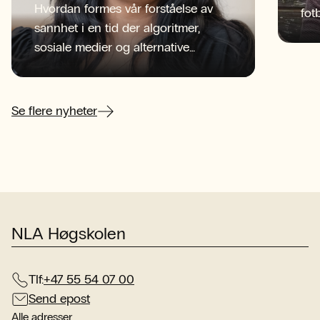
Hvordan formes vår forståelse av
fot
sannhet i en tid der algoritmer,
tid
sosiale medier og alternative
NLA
informasjonskilder konkurrerer om
beg
oppmerksomheten?
sen
her
Se flere nyheter
NLA Høgskolen
Tlf:
+47 55 54 07 00
Send epost
Alle adresser