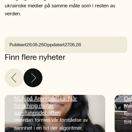
ukrainske medier på samme måte som i resten av
verden.
Publisert
26.05.26
Oppdatert
27.05.26
Finn flere nyheter
NLA på Arendalsuka: Når
De
forskning møter
Men
samfunnsdebatten
for
Hvordan formes vår forståelse av
fot
sannhet i en tid der algoritmer,
tid