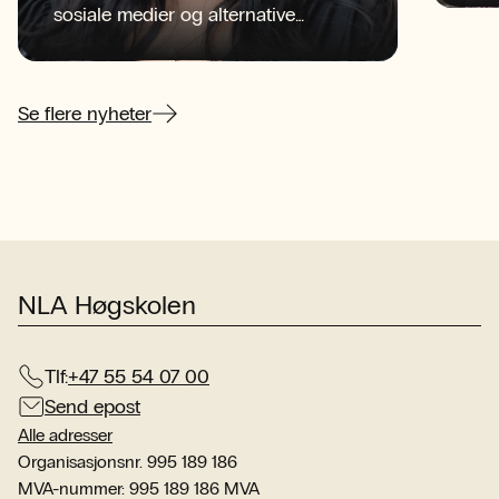
sosiale medier og alternative
NLA
informasjonskilder konkurrerer om
beg
oppmerksomheten?
sen
her
Se flere nyheter
NLA Høgskolen
Tlf:
+47 55 54 07 00
Send epost
Alle adresser
Organisasjonsnr. 995 189 186
MVA-nummer: 995 189 186 MVA