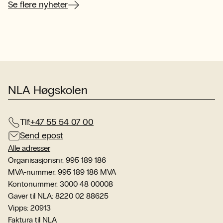
her
Se flere nyheter
NLA Høgskolen
Tlf:
+47 55 54 07 00
Send epost
Alle adresser
Organisasjonsnr. 995 189 186
MVA-nummer: 995 189 186 MVA
Kontonummer: 3000 48 00008
Gaver til NLA: 8220 02 88625
Vipps: 20913
Faktura til NLA