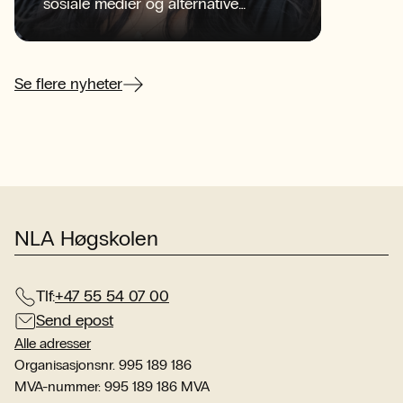
sosiale medier og alternative
NLA
informasjonskilder konkurrerer om
beg
oppmerksomheten?
sen
her
Se flere nyheter
NLA Høgskolen
Tlf:
+47 55 54 07 00
Send epost
Alle adresser
Organisasjonsnr. 995 189 186
MVA-nummer: 995 189 186 MVA