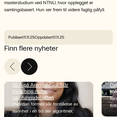
masterstudium ved NTNU, hvor opplegget er
samlingsbasert. Hun ser frem til videre faglig påfyll.
Publisert
11.11.25
Oppdatert
11.11.25
Finn flere nyheter
NLA på Arendalsuka: Når
De
forskning møter
Men
samfunnsdebatten
for
Hvordan formes vår forståelse av
fot
sannhet i en tid der algoritmer,
tid