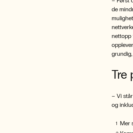
– Først o
de mindr
mulighete
nettverk
nettopp f
opplever
grundig,
Tre 
– Vi står
og inklu
Mer s