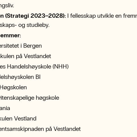
gsliv.
on (Strategi 2023–2028):
I fellesskap utvikle en fre
skaps- og studieby.
lemmer:
rsitetet i Bergen
kulen på Vestlandet
es Handelshøyskole (NHH)
elshøyskolen BI
Høgskolen
itenskapelige høgskole
iania
kulen Vestland
entsamskipnaden på Vestlandet