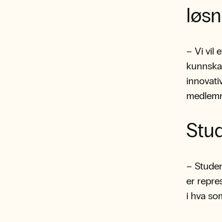
løs
– Vi vil
kunnskap
innovati
medlemm
Stud
– Studen
er repres
i hva so