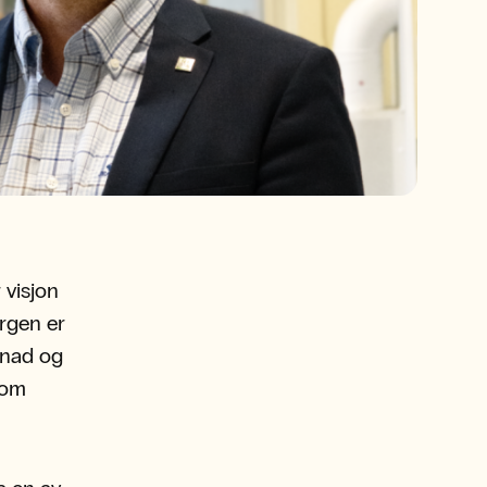
 visjon
ergen er
pnad og
som