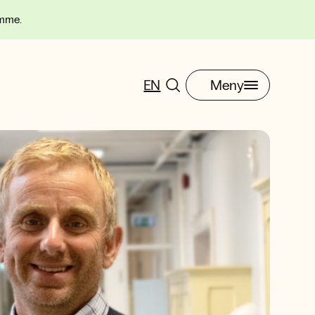
omme.
EN
Meny