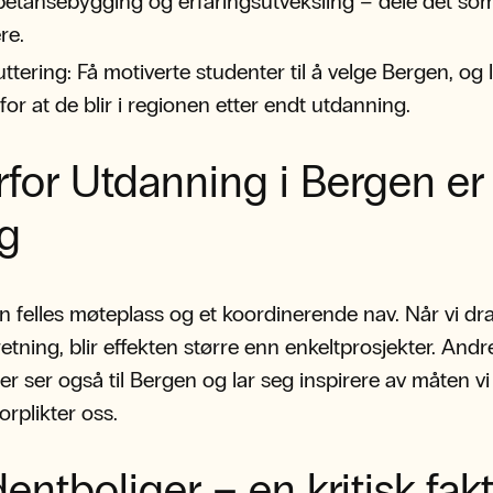
tansebygging og erfaringsutveksling – dele det som 
re.
ttering: Få motiverte studenter til å velge Bergen, og l
 for at de blir i regionen etter endt utdanning.
for Utdanning i Bergen er
ig
en felles møteplass og et koordinerende nav. Når vi dra
tning, blir effekten større enn enkeltprosjekter. Andr
er ser også til Bergen og lar seg inspirere av måten vi
orplikter oss.
entboliger – en kritisk fak