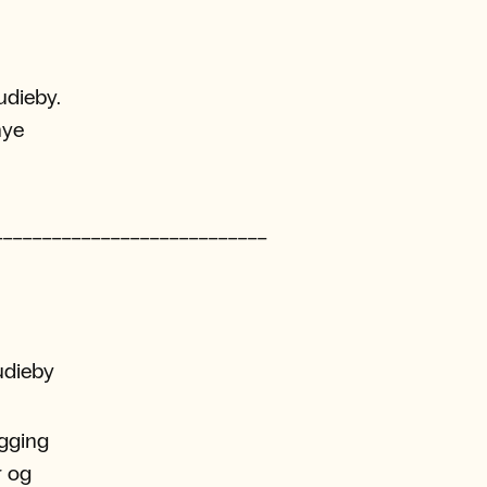
udieby.
nye
____________________________
udieby
gging
r og