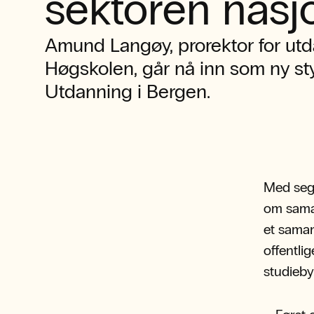
sektoren nasj
Amund Langøy, prorektor for ut
Høgskolen, går nå inn som ny sty
Utdanning i Bergen.
Med seg 
om samar
et samar
offentli
studieby