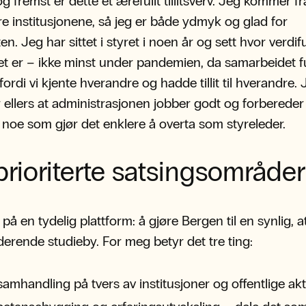
g fremst er dette et ærefullt tillitsverv. Jeg kommer fr
e institusjonene, så jeg er både ydmyk og glad for
n. Jeg har sittet i styret i noen år og sett hvor verdifu
et er – ikke minst under pandemien, da samarbeidet 
ordi vi kjente hverandre og hadde tillit til hverandre. 
 ellers at administrasjonen jobber godt og forberede
 noe som gjør det enklere å overta som styreleder.
prioriterte satsingsområder
 på en tydelig plattform: å gjøre Bergen til en synlig, a
derende studieby. For meg betyr det tre ting:
amhandling på tvers av institusjoner og offentlige akt