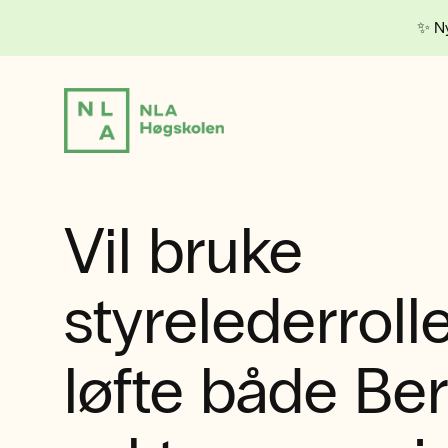
✨ Ny
Vil bruke
styrelederrolle
løfte både Be