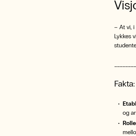
Vis
– At vi,
Lykkes v
studente
_______
Fakta
Etabl
og ar
Rolle
mello