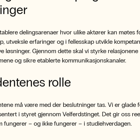
ninger
 etablere delingsarenaer hvor ulike aktører kan møtes f
, utveksle erfaringer og i fellesskap utvikle kompeta
ve løsninger. Gjennom dette skal vi styrke relasjonen
ene og sikre etablerte kommunikasjonskanaler.
entenes rolle
tene må være med der beslutninger tas. Vi er glade f
entert i styret gjennom Velferdstinget. Det gir oss reel
m fungerer – og ikke fungerer – i studiehverdagen.