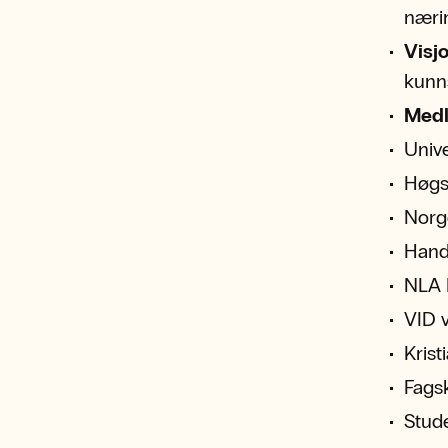
nærin
Visj
kunn
Med
Unive
Høgs
Norg
Hand
NLA 
VID v
Krist
Fags
Stud