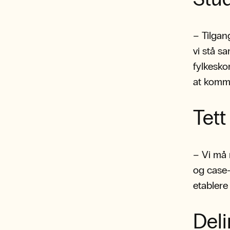
– Tilgan
vi stå 
fylkesko
at kommu
Tett
– Vi må 
og case-
etablere
Deli