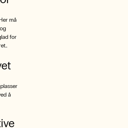
 Her må
 og
lad for
t..
vet
splasser
ved å
ive