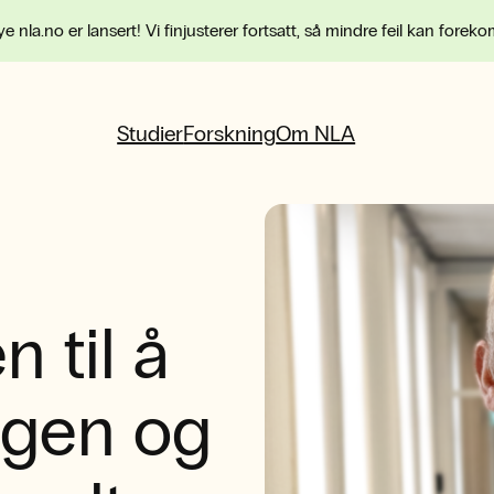
e nla.no er lansert! Vi finjusterer fortsatt, så mindre feil kan forek
Studier
Forskning
Om NLA
n til å
rgen og