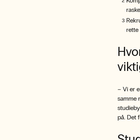
Kompe
raske
Rekru
rette
Hvor
vikt
– Vi er 
samme re
studieby
på. Det f
Stud