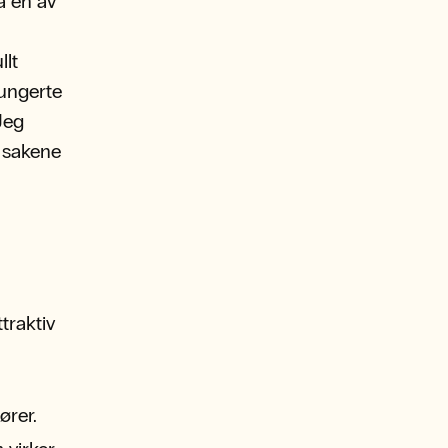
a en av
llt
fungerte
Jeg
r sakene
ttraktiv
ører.