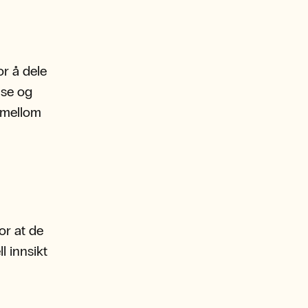
or å dele
nse og
e mellom
or at de
l innsikt