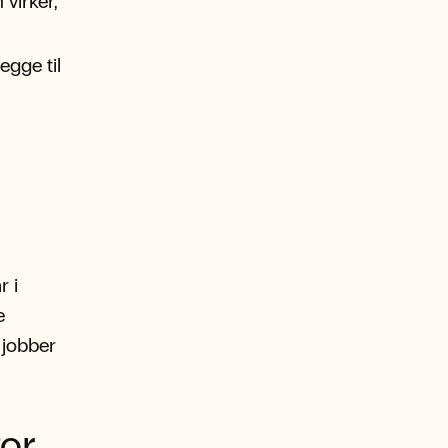
virker,
egge til
r i
e
 jobber
tor