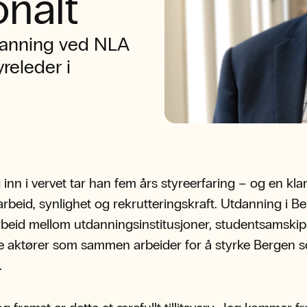
onalt
danning ved NLA
releder i
inn i vervet tar han fem års styreerfaring – og en klar
beid, synlighet og rekrutteringskraft. Utdanning i B
beid mellom utdanningsinstitusjoner, studentsamski
ge aktører som sammen arbeider for å styrke Bergen 
.