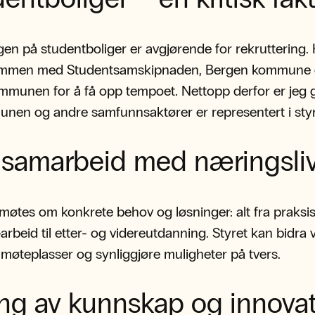
gen på studentboliger er avgjørende for rekruttering.
sammen med Studentsamskipnaden, Bergen kommune
mmunen for å få opp tempoet. Nettopp derfor er jeg g
nen og andre samfunnsaktører er representert i styre
 samarbeid med næringsli
møtes om konkrete behov og løsninger: alt fra praksi
arbeid til etter- og videreutdanning. Styret kan bidra 
 møteplasser og synliggjøre muligheter på tvers.
ng av kunnskap og innovat