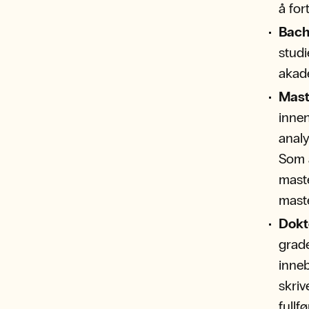
å for
Bach
studi
akade
Mast
innen
analy
Som 
maste
mast
Dokto
grade
inneb
skriv
fullf