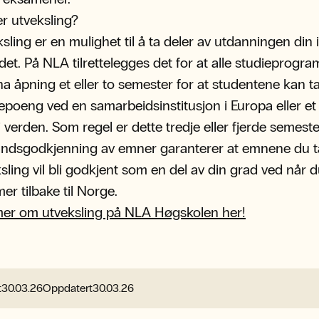
r utveksling?
sling er en mulighet til å ta deler av utdanningen din i
det. På NLA tilrettelegges det for at alle studieprog
ha åpning et eller to semester for at studentene kan t
epoeng ved en samarbeidsinstitusjon i Europa eller et
i verden. Som regel er dette tredje eller fjerde semeste
åndsgodkjenning av emner garanterer at emnene du t
sling vil bli godkjent som en del av din grad ved når 
r tilbake til Norge.
mer om utveksling på NLA Høgskolen her!
t
30.03.26
Oppdatert
30.03.26