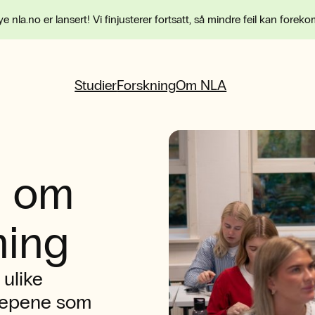
e nla.no er lansert! Vi finjusterer fortsatt, så mindre feil kan forek
Studier
Forskning
Om NLA
å om
ning
 ulike
repene som