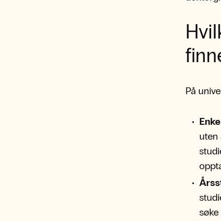
Hvil
finn
På unive
Enke
uten 
studi
oppt
Årss
studi
søke 