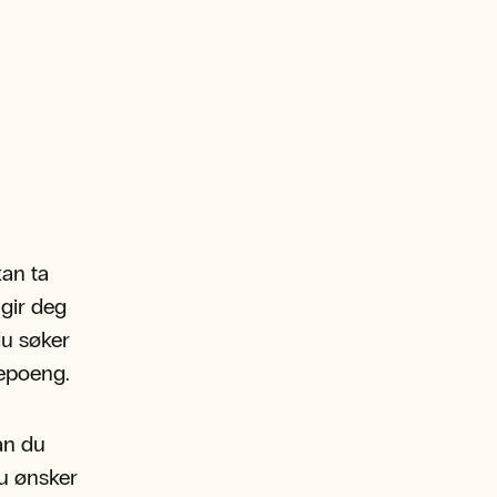
kan ta
 gir deg
du søker
iepoeng.
an du
du ønsker