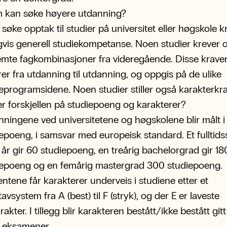
 kan søke høyere utdanning?
 søke opptak til studier på universitet eller høgskole k
gvis generell studiekompetanse. Noen studier krever 
emte fagkombinasjoner fra videregående. Disse krave
rer fra utdanning til utdanning, og oppgis på de ulike
eprogramsidene. Noen studier stiller også karakterkra
r forskjellen på studiepoeng og karakterer?
ningene ved universitetene og høgskolene blir målt i
epoeng, i samsvar med europeisk standard. Et fulltid
 år gir 60 studiepoeng, en treårig bachelorgrad gir 18
iepoeng og en femårig mastergrad 300 studiepoeng.
ntene får karakterer underveis i studiene etter et
avsystem fra A (best) til F (stryk), og der E er laveste
rakter. I tillegg blir karakteren bestått/ikke bestått git
 eksamener.