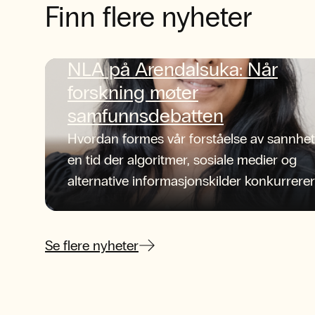
Finn flere nyheter
NLA på Arendalsuka: Når
forskning møter
samfunnsdebatten
Hvordan formes vår forståelse av sannhet
en tid der algoritmer, sosiale medier og
alternative informasjonskilder konkurrerer
om oppmerksomheten?
Se flere nyheter