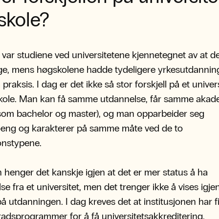
skole?
e var studiene ved universitetene kjennetegnet av at d
ge, mens høgskolene hadde tydeligere yrkesutdanni
praksis. I dag er det ikke så stor forskjell på et univer
kole. Man kan få samme utdannelse, får samme akad
som bachelor og master), og man opparbeider seg
oeng og karakterer på samme måte ved de to
jonstypene.
 henger det kanskje igjen at det er mer status å ha
e fra et universitet, men det trenger ikke å vises igjen
 på utdanningen. I dag kreves det at institusjonen har f
adsprogrammer for å få universitetsakkreditering.