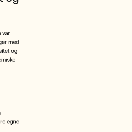
e var
nger med
sitet og
emiske
 i
ire egne