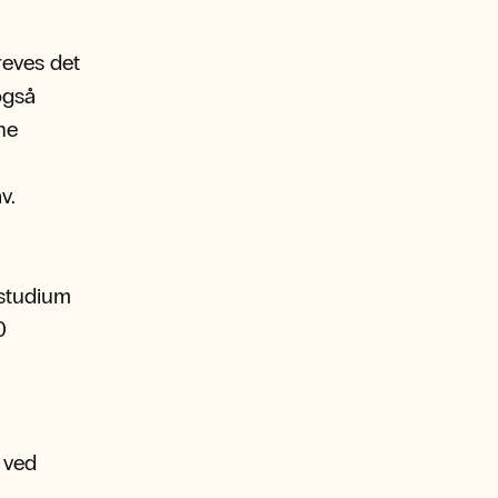
reves det
også
ne
v.
sstudium
0
t ved