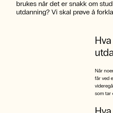
brukes når det er snakk om stud
utdanning? Vi skal prøve å forkla
Hva
utd
Når noe
får ved e
videregå
som tar 
Hva 