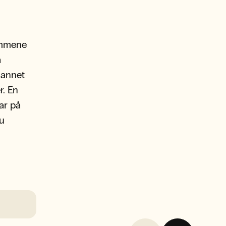
rammene
a
 annet
r. En
ar på
du