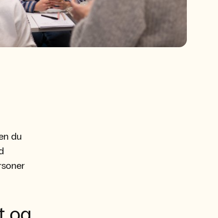
en du
d
rsoner
t og