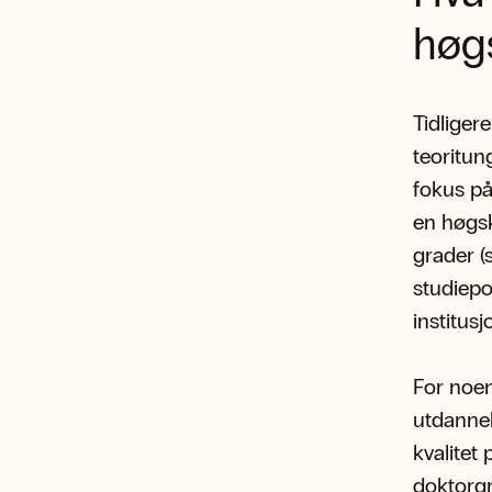
høg
Tidliger
teoritun
fokus på 
en høgs
grader (
studiep
institus
For noen
utdannels
kvalitet
doktorgr