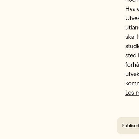
Hva e
Utvek
utlan
skal 
studi
sted 
forh
utvek
komme
Les 
Publiser