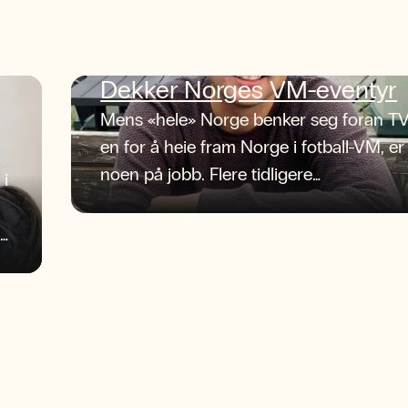
Dekker Norges VM-eventyr
Mens «hele» Norge benker seg foran TV
en for å heie fram Norge i fotball-VM, er
noen på jobb. Flere tidligere
 i
journaliststudenter ved NLA Høgskolen
befinner seg midt i begivenhetenes
sentrum og spiller sentrale roller i
pressedekningen av herrelandslagets
første VM på 28 år.