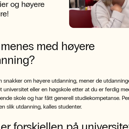
ier og høyere
re!
 menes med høyere
anning?
n snakker om høyere utdanning, mener de utdanning
t universitet eller en høgskole etter at du er ferdig me
ende skole og har fått generell studiekompetanse. Pe
en slik utdanning, kalles studenter.
er forskjellen på universite