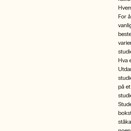
Hvem
For å
vanli
best
varie
studi
Hva e
Utdan
studi
på et
stud
Stude
bokst
ståka
noen