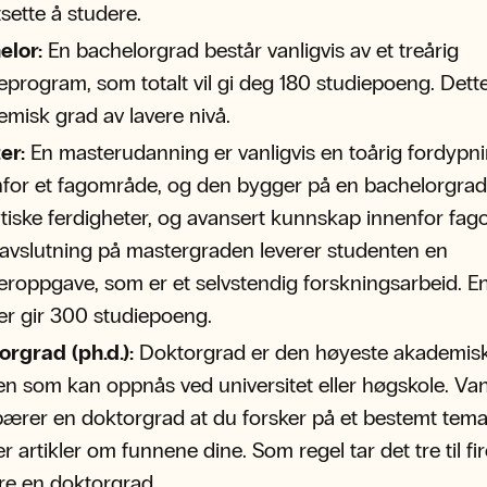
tsette å studere.
elor:
En bachelorgrad består vanligvis av et treårig
eprogram, som totalt vil gi deg 180 studiepoeng. Dett
misk grad av lavere nivå.
er:
En masterudanning er vanligvis en toårig fordypn
for et fagområde, og den bygger på en bachelorgrad
tiske ferdigheter, og avansert kunnskap innenfor fa
avslutning på mastergraden leverer studenten en
roppgave, som er et selvstendig forskningsarbeid. E
er gir 300 studiepoeng.
rgrad (ph.d.):
Doktorgrad er den høyeste akademis
n som kan oppnås ved universitet eller høgskole. Van
ærer en doktorgrad at du forsker på et bestemt tema
er artikler om funnene dine. Som regel tar det tre til fir
øre en doktorgrad.