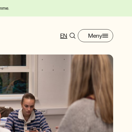
omme.
EN
Meny