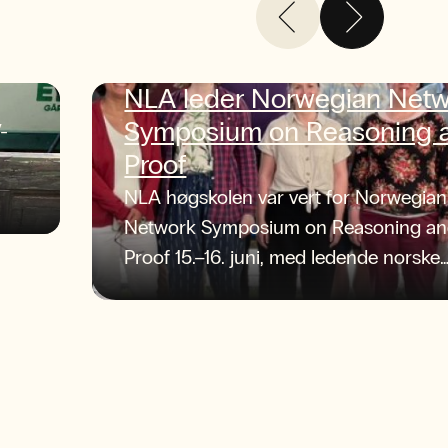
NLA leder Norwegian Net
Symposium on Reasoning 
-
Proof
NLA høgskolen var vert for Norwegian
Network Symposium on Reasoning a
Proof 15.–16. juni, med ledende norske
forskere og sterke faglige diskusjoner.