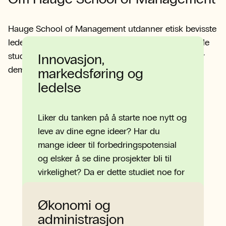
Hauge School of Management utdanner etisk bevisste
ledere med sterk faglig, økonomisk kompetanse. Alle
studenter får en mentor fra næringslivet som følger
Innovasjon,
dem gjennom studiet.
markedsføring og
ledelse
Liker du tanken på å starte noe nytt og
leve av dine egne ideer? Har du
mange ideer til forbedringspotensial
og elsker å se dine prosjekter bli til
virkelighet? Da er dette studiet noe for
deg!
Les mer her!
Økonomi og
administrasjon